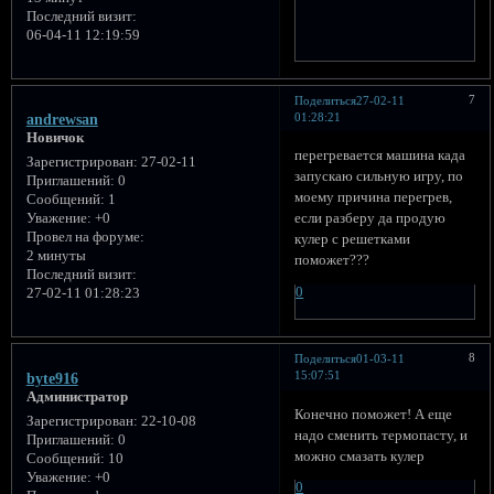
Последний визит:
06-04-11 12:19:59
7
Поделиться
27-02-11
01:28:21
andrewsan
Новичок
перегревается машина када
Зарегистрирован
: 27-02-11
запускаю сильную игру, по
Приглашений:
0
моему причина перегрев,
Сообщений:
1
если разберу да продую
Уважение:
+0
Провел на форуме:
кулер с решетками
2 минуты
поможет???
Последний визит:
0
27-02-11 01:28:23
8
Поделиться
01-03-11
15:07:51
byte916
Администратор
Конечно поможет! А еще
Зарегистрирован
: 22-10-08
надо сменить термопасту, и
Приглашений:
0
можно смазать кулер
Сообщений:
10
Уважение:
+0
0