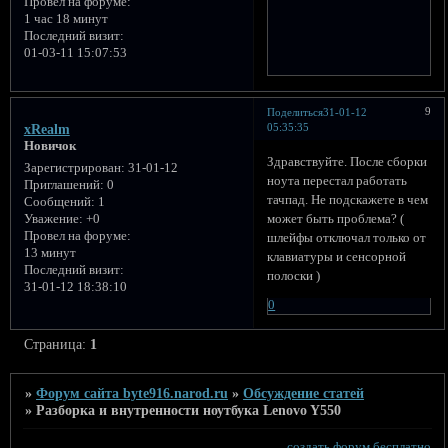
Провел на форуме:
1 час 18 минут
Последний визит:
01-03-11 15:07:53
9
Поделиться
31-01-12
05:35:35
xRealm
Новичок
Здравствуйте. После сборки
Зарегистрирован
: 31-01-12
ноута перестал работать
Приглашений:
0
тачпад. Не подскажете в чем
Сообщений:
1
может быть проблема? (
Уважение:
+0
Провел на форуме:
шлейфы отключал только от
13 минут
клавиатуры и сенсорной
Последний визит:
полоски )
31-01-12 18:38:10
0
Страница:
1
»
Форум сайта byte916.narod.ru
»
Обсуждение статей
»
Разборка и внутренности ноутбука Lenovo Y550
создать форум бесплатно