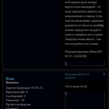
небольшая щель между
корпусом и накладкой - её
надо аккуратно двигать по
направлению к экрану (она
ещё на нескольких защёлках
держится и там есть шлейф),
можно аккуратно поддеть
чем-то тонким и не острым.
Защёлок очень много , так
что потребуется усилие .
Отредактировано Илья (05-
01-11 14:04:00)
0
6
Поделиться
05-01-11
14:06:49
Илья
Новичок
Это в докучи )))
Зарегистрирован
: 05-01-11
Приглашений:
0
0
Сообщений:
2
Уважение:
+0
Провел на форуме:
13 минут