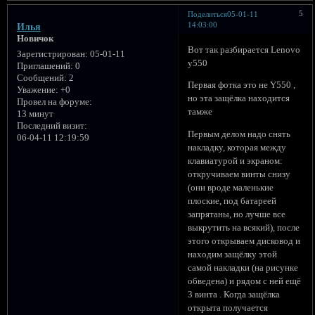
5
Поделиться
05-01-11
14:03:00
Илья
Новичок
Вот так разбирается Lenovo
Зарегистрирован
: 05-01-11
y550
Приглашений:
0
Сообщений:
2
Первая фотка это не Y550 ,
Уважение:
+0
но эта защёлка находится
Провел на форуме:
тамже
13 минут
Последний визит:
Первым делом надо снять
06-04-11 12:19:59
накладку, которая между
клавиатурой и экраном:
откручиваем винты снизу
(они вроде маленькие
плоские, под батареей
запрятаны, но лучше все
выкрутить на всякий), после
этого открываем дисковод и
находим защёлку этой
самой накладки (на рисунке
обведена) и рядом с ней ещё
3 винта . Когда защёлка
открыта получается